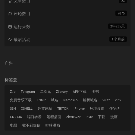
文章数目
32
评论数目
7875
运行天数
2年235天
最后活动
1 个月前
广告
标签云
Zlib
Telegram
二次元
Zlibrary
APK下载
图书
免费音乐下载
LNMP
域名
Namesilo
解析域名
Vultr
VPS
SSH
XSHELL
外贸建站
TIKTOK
iPhone
环境设置
住宅IP
CN2 GIA
端口转发
远程桌面
ehviewer
Pixiv
下载
漫画
电报
收不到短信
哔咔漫画