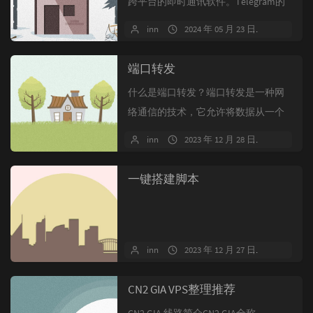
跨平台的即时通讯软件。Telegram的
特色是支持端到端加密通...
inn
2024 年 05 月 23 日
104 条
端口转发
什么是端口转发？端口转发是一种网
络通信的技术，它允许将数据从一个
网络节点（通常是一个计算机或路由
inn
2023 年 12 月 28 日
2 条评
器）的一...
一键搭建脚本
inn
2023 年 12 月 27 日
55 条评
CN2 GIA VPS整理推荐