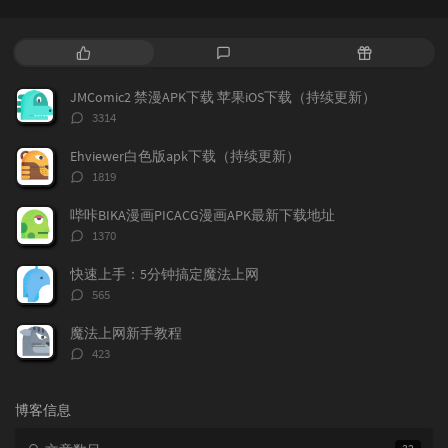
热
最
随
门
新
机
文
评
文
JMComic2 禁漫APK下载 苹果iOS下载（持续更新）
章
论
章
评
3314
论
数：
Ehviewer白色版apk下载（持续更新）
评
1819
论
数：
哔咔BIKA漫画PICACG漫画APK最新下载地址
评
1370
论
数：
快速上手：5分钟搞定魔法上网
评
565
论
数：
魔法上网新手教程
评
423
论
数：
博客信息