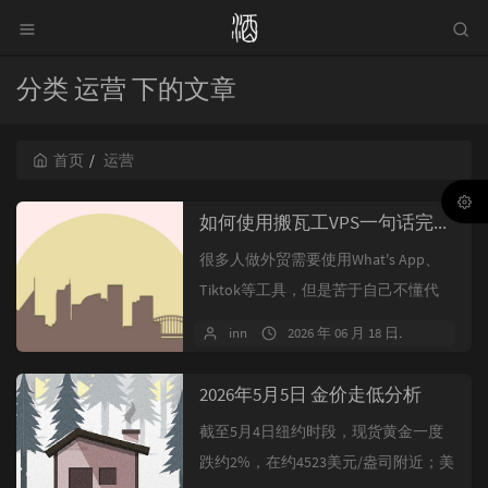
分类 运营 下的文章
首页
运营
如何使用搬瓦工VPS一句话完成代理搭建（AI搭建代理）
很多人做外贸需要使用What's App、
Tiktok等工具，但是苦于自己不懂代
码，买了VPS后折腾半天...
inn
2026 年 06 月 18 日
暂无评
2026年5月5日 金价走低分析
截至5月4日纽约时段，现货黄金一度
跌约2%，在约4523美元/盎司附近；美