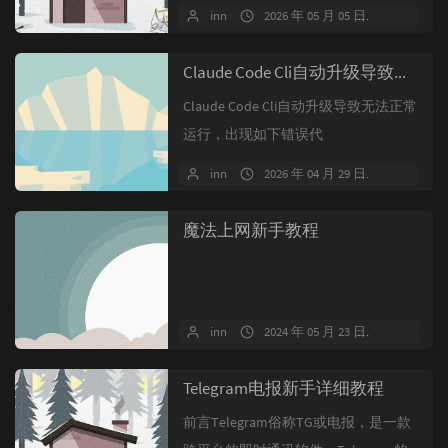
国黄金期货收跌约2.4%，约4...
inn
2026 年 05 月 05 日
暂无评
Claude Code Cli自动升级导致无法正常运行
Claude Code Cli自动升级导致无法正常
运行，出现如下错误代
码......@anthropic...
inn
2026 年 04 月 29 日
暂无评
魔法上网新手教程
inn
2024 年 05 月 23 日
423 条
Telegram电报新手详细教程
前言Telegram俗称TG或电报，是一款