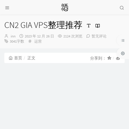
CN2 GIA VPS整理推荐
博
发
inn
2023 年 12 月 26 日
2124 次浏览
暂无评论
主：
布
分
3041字数
运营
时
类：
间：
首页
正文
分享到：