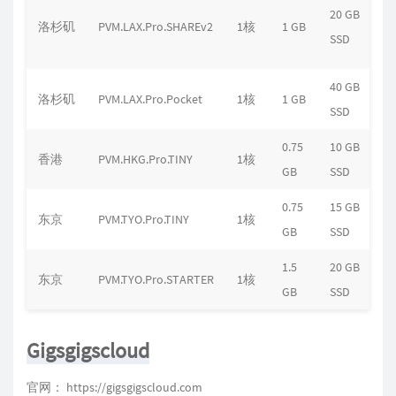
20 GB
洛杉矶
PVM.LAX.Pro.SHAREv2
1核
1 GB
SSD
40 GB
洛杉矶
PVM.LAX.Pro.Pocket
1核
1 GB
SSD
0.75
10 GB
香港
PVM.HKG.Pro.TINY
1核
GB
SSD
0.75
15 GB
东京
PVM.TYO.Pro.TINY
1核
GB
SSD
1.5
20 GB
东京
PVM.TYO.Pro.STARTER
1核
GB
SSD
Gigsgigscloud
官网：
https://gigsgigscloud.com