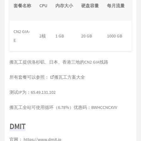
套餐名称
CPU
内存大小
硬盘容量
每月流量
带
CN2 GIA-
2.5
2核
1 GB
20 GB
1000 GB
E
Gbp
搬瓦工提供洛杉矶、日本、香港三地的CN2 GIA线路
所有套餐可以参照：
搬瓦工方案大全
测试IP为：65.49.131.102
搬瓦工全站可使用循环（6.78%）优惠码：BWHCCNCXVV
DMIT
官网：
https://www.dmit.io