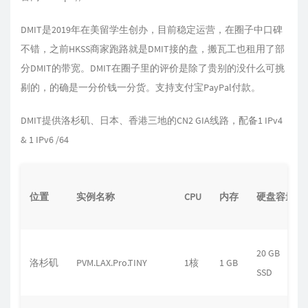
DMIT是2019年在美留学生创办，目前稳定运营，在圈子中口碑
不错，之前HKSS商家跑路就是DMIT接的盘，搬瓦工也租用了部
分DMIT的带宽。DMIT在圈子里的评价是除了贵别的没什么可挑
剔的，的确是一分价钱一分货。支持支付宝PayPal付款。
DMIT提供洛杉矶、日本、香港三地的CN2 GIA线路，配备1 IPv4
& 1 IPv6 /64
位置
实例名称
CPU
内存
硬盘容量
20 GB
洛杉矶
PVM.LAX.Pro.TINY
1核
1 GB
SSD