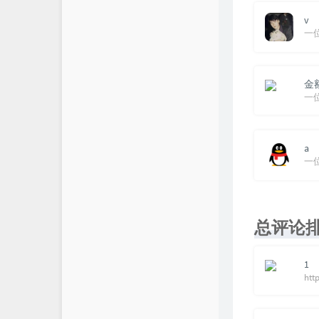
v
一
金
一
a
一
总评论
1
htt