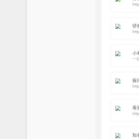
htt
骄
小
一
躲
htt
看
知