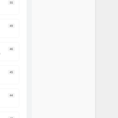
55
49
46
/
45
44