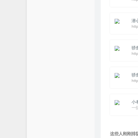
潜
骄
http
骄
小
一
这些人刚刚排