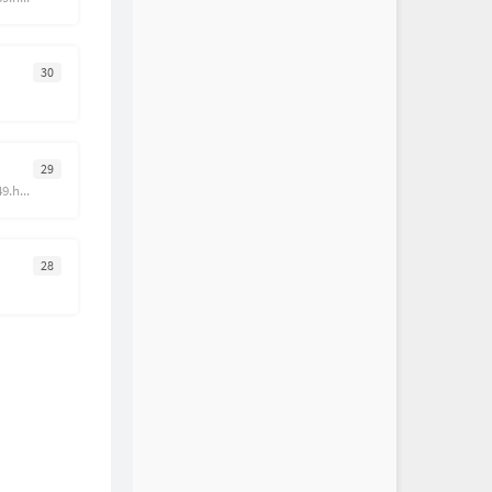
30
29
https://inn.ormemo.com/149.html
28