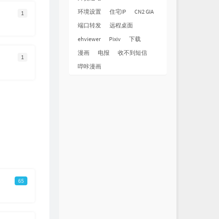
环境设置
住宅IP
CN2 GIA
1
端口转发
远程桌面
ehviewer
Pixiv
下载
漫画
电报
收不到短信
1
哔咔漫画
65