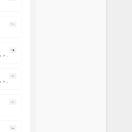
35
34
https://inn.ormemo.com/200.html
33
https://inn.ormemo.com/200.html/comment-page-62?replyTo=2596
33
32