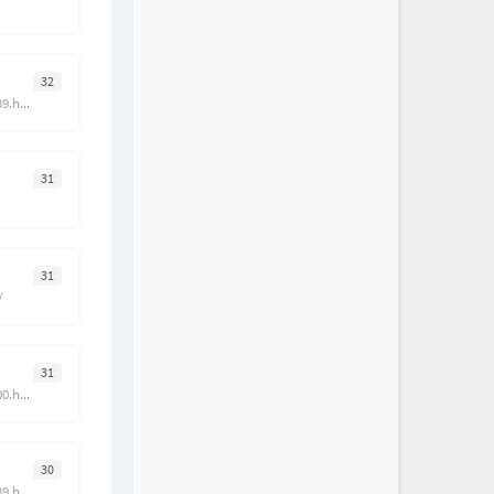
32
https://inn.ormemo.com/139.html
31
31
/
31
https://inn.ormemo.com/200.html
30
https://inn.ormemo.com/139.html