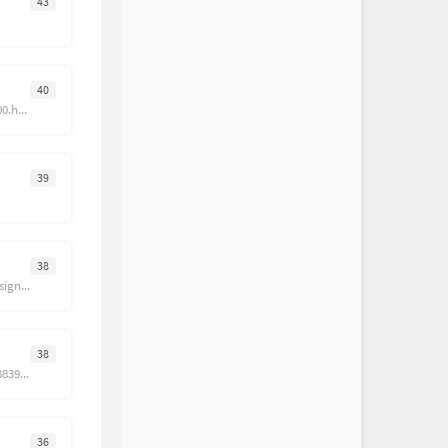
43
40
https://inn.ormemo.com/200.html
39
38
https://www.jmapinode.cc/signup
38
https://item.jd.com/100034383960.html
36