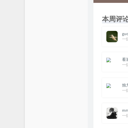
本周评
guo
一
看
一
烛
一
m
一