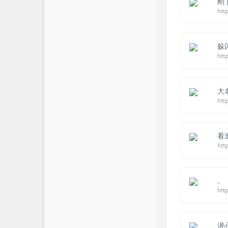
刚
躲
http
大
htt
看
htt
。
潜