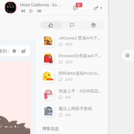
Hotel California
新
- Eagles
热
最
随
门
新
机
文
评
文
JMComic2 禁漫APK下载 苹果iOS下载（持续更新）
章
论
章
评
3315
论
享到：
数：
Ehviewer白色版apk下载（持续更新）
评
1819
论
数：
哔咔BIKA漫画PICACG漫画APK最新下载地址
评
1370
论
数：
快速上手：5分钟搞定魔法上网
评
565
论
数：
魔法上网新手教程
评
423
论
数：
博客信息