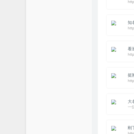
知
htt
看
挺
htt
大
一
刚
htt