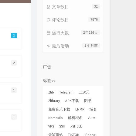
文章数目
32
评论数目
7876
运行天数
2年236天
3
最后活动
1 个月前
2
广告
标签云
1
Zlib
Telegram
二次元
Zlibrary
APK下载
图书
免费音乐下载
LNMP
域名
1
Namesilo
解析域名
Vultr
VPS
SSH
XSHELL
外贸建站
TIKTOK
iPhone