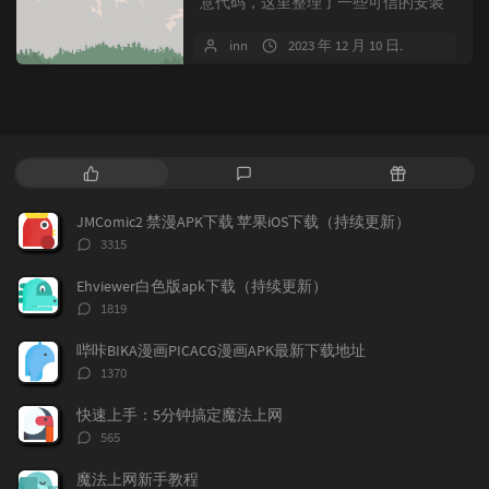
意代码，这里整理了一些可信的安装
包，LNMP.ORG的安装包是网友反...
inn
2023 年 12 月 10 日
3 条评
热
最
随
门
新
机
文
评
文
JMComic2 禁漫APK下载 苹果iOS下载（持续更新）
章
论
章
评
3315
论
数：
Ehviewer白色版apk下载（持续更新）
评
1819
论
数：
哔咔BIKA漫画PICACG漫画APK最新下载地址
评
1370
论
数：
快速上手：5分钟搞定魔法上网
评
565
论
数：
魔法上网新手教程