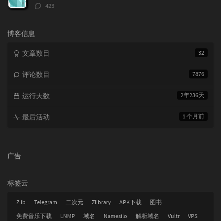
评
423
论
数：
博客信息
文章数目
32
评论数目
7876
运行天数
2年236天
最后活动
1 个月前
广告
标签云
Zlib
Telegram
二次元
Zlibrary
APK下载
图书
免费音乐下载
LNMP
域名
Namesilo
解析域名
Vultr
VPS