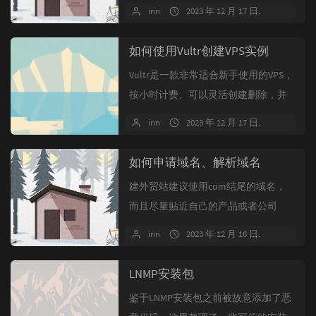
格贵且不放心，很多个人外贸从业者
inn
2023 年 12 月 17 日
暂无评
不得不硬...
如何使用Vultr创建VPS实例
Vultr是一款非常适合新手使用的VPS，
按小时计费、可以灵活创建删除，并
且支持支付宝付款，是很多人建站...
inn
2023 年 12 月 17 日
暂无评
如何申请域名、解析域名
建外贸站建议使用com结尾的域名，
而且尽量贴近自己的产品或者公司
名，不要用拼音首字母缩写，老外看
inn
2023 年 12 月 16 日
暂无评
不懂，原...
LNMP安装包
鉴于LNMP安装包之前被故意添加了恶