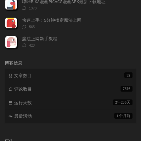
哔咔BIKA漫画PICACG漫画APK最新下载地址
评
1370
论
数：
快速上手：5分钟搞定魔法上网
评
565
论
数：
魔法上网新手教程
评
423
论
数：
博客信息
文章数目
32
评论数目
7876
运行天数
2年236天
最后活动
1 个月前