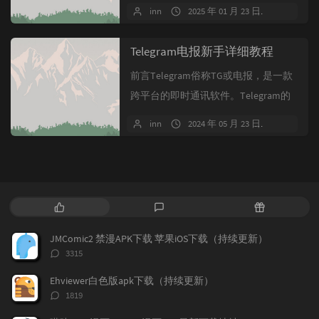
获取最新发布地址官方X...
inn
2025 年 01 月 23 日
2 条评
Telegram电报新手详细教程
前言Telegram俗称TG或电报，是一款
跨平台的即时通讯软件。Telegram的
特色是支持端到端加密通...
inn
2024 年 05 月 23 日
104 条
热
最
随
门
新
机
文
评
文
JMComic2 禁漫APK下载 苹果iOS下载（持续更新）
章
论
章
评
3315
论
数：
Ehviewer白色版apk下载（持续更新）
评
1819
论
数：