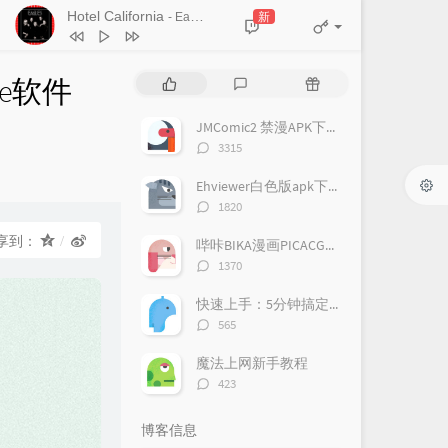
Hotel California
新
- Eagles
ice软件
热
最
随
门
新
机
文
评
文
JMComic2 禁漫APK下载 苹果iOS下载（持续更新）
章
论
章
评
3315
论
数：
Ehviewer白色版apk下载（持续更新）
评
1820
论
数：
享到：
哔咔BIKA漫画PICACG漫画APK最新下载地址
评
1370
论
数：
快速上手：5分钟搞定魔法上网
评
565
论
数：
魔法上网新手教程
评
423
论
数：
博客信息