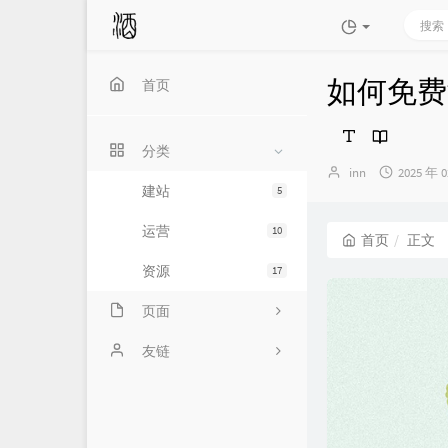
如何免费激活
首页
分类
博
发
inn
2025 年 
主：
布
建站
5
时
间：
运营
10
首页
正文
资源
17
页面
留言板
友链