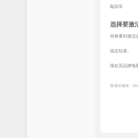
敲回车
选择要激
你将看到激活选项。选
搞定结束。
现在买品牌电
最后修改：2025 