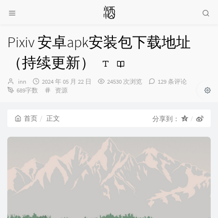
Pixiv 安卓apk安装包下载地址
（持续更新）
博
发
inn
2024 年 05 月 22 日
24530 次浏览
129 条评论
主：
布
分
689字数
资源
时
类：
间：
首页
正文
分享到：