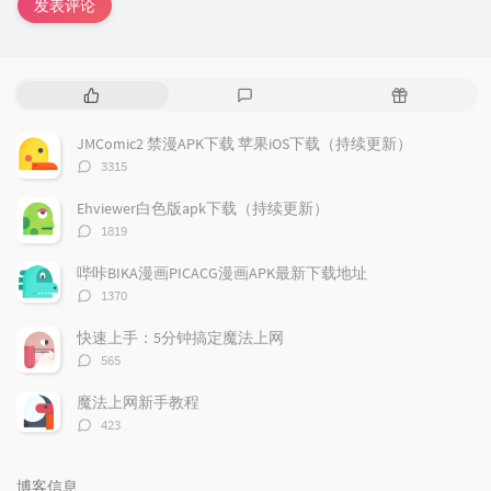
发表评论
热
最
随
门
新
机
文
评
文
JMComic2 禁漫APK下载 苹果iOS下载（持续更新）
章
论
章
评
3315
论
数：
Ehviewer白色版apk下载（持续更新）
评
1819
论
数：
哔咔BIKA漫画PICACG漫画APK最新下载地址
评
1370
论
数：
快速上手：5分钟搞定魔法上网
评
565
论
数：
魔法上网新手教程
评
423
论
数：
博客信息