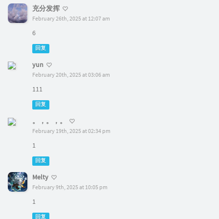
充分发挥
February 26th, 2025 at 12:07 am
6
回复
yun
February 20th, 2025 at 03:06 am
111
回复
。，。，。
February 19th, 2025 at 02:34 pm
1
回复
Melty
February 9th, 2025 at 10:05 pm
1
回复