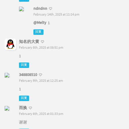
ndndnn
February 14th, 2025 at 11:14 pm
@Melty
1
回复
知名的大黄
February 8th, 2025 at 08:51 pm
1
回复
348808510
February 8th, 2025 at 12:25 am
1
回复
而换
February 6th, 2025 at 01:33 pm
谢谢