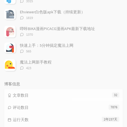
评
3315
论
数：
Ehviewer白色版apk下载（持续更新）
评
1819
论
数：
哔咔BIKA漫画PICACG漫画APK最新下载地址
评
1370
论
数：
快速上手：5分钟搞定魔法上网
评
565
论
数：
魔法上网新手教程
评
423
论
数：
博客信息
文章数目
32
评论数目
7876
运行天数
2年237天