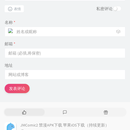
私密评论
表情
名称
*
🎲
邮箱
*
地址
发表评论
热
最
随
门
新
机
文
评
文
JMComic2 禁漫APK下载 苹果iOS下载（持续更新）
章
论
章