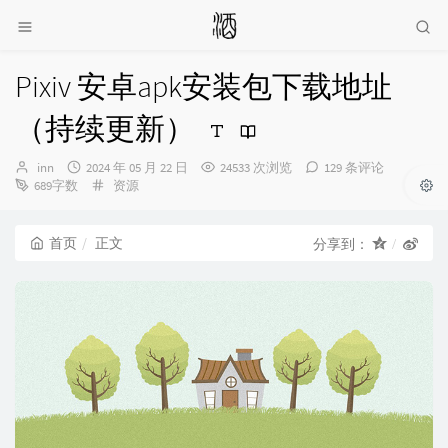
Pixiv 安卓apk安装包下载地址
（持续更新）
博
发
inn
2024 年 05 月 22 日
24533 次浏览
129 条评论
主：
布
分
689字数
资源
时
类：
间：
首页
正文
分享到：