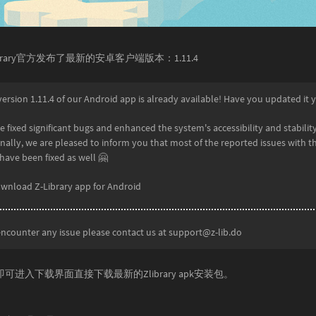
 zlibrary官方发布了最新的安卓客户端版本：1.11.4
ersion 1.11.4 of our Android app is already available! Have you updated it 
 fixed significant bugs and enhanced the system's accessibility and stability
nally, we are pleased to inform you that most of the reported issues with t
have been fixed as well 🤗
wnload Z-Library app for Android
encounter any issue please contact us at
support@z-lib.do
可进入下载界面直接下载最新的Zlibrary apk安装包。