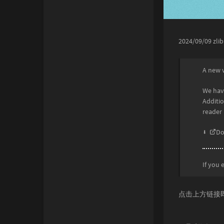
2024/09/09
A new v
We have
Additio
reader 
⬇️
Do
If you 
点击上方链接即