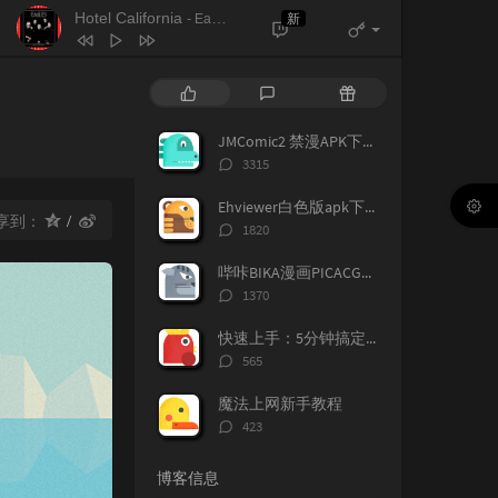
Hotel California
新
- Eagles
热
最
随
门
新
机
文
评
文
JMComic2 禁漫APK下载 苹果iOS下载（持续更新）
章
论
章
评
3315
论
数：
Ehviewer白色版apk下载（持续更新）
享到：
评
1820
论
数：
哔咔BIKA漫画PICACG漫画APK最新下载地址
评
1370
论
数：
快速上手：5分钟搞定魔法上网
评
565
论
数：
魔法上网新手教程
评
423
论
数：
博客信息