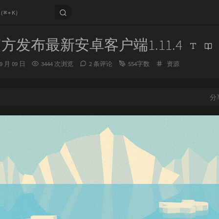
ry官方发布最新安卓客户端1.11.4
分
09 月 09 日
3444 次浏览
2 条评论
554字数
资源
类：
分