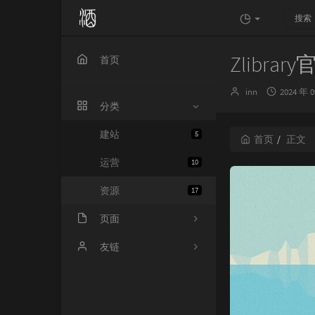
Zlibra
首页
博
发
inn
2024 年 
主：
布
分类
时
间：
建站
5
首页
正文
运营
10
资源
17
页面
留言板
友链