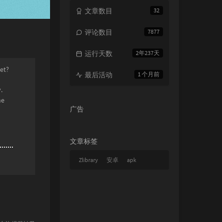
文章数目
32
评论数目
7877
运行天数
2年237天
yet?
最后活动
1 个月前
.
he
广告
文章标签
Zlibrary
安卓
apk